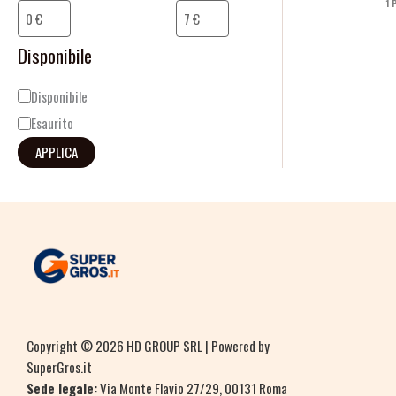
1
i
l
Disponibile
i
Disponibile
t
Esaurito
à
APPLICA
Copyright © 2026 HD GROUP SRL | Powered by
SuperGros.it
Sede legale:
Via Monte Flavio 27/29, 00131 Roma