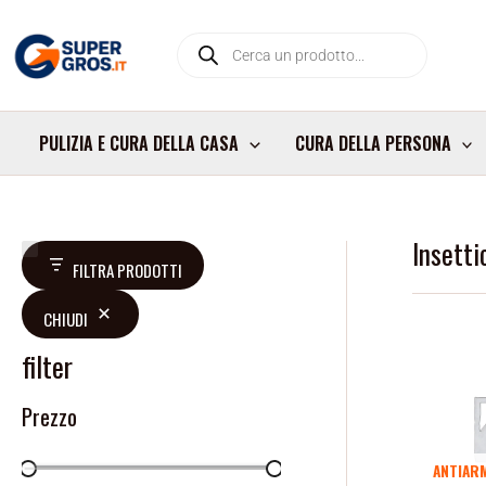
Vai
Products
al
search
contenuto
PULIZIA E CURA DELLA CASA
CURA DELLA PERSONA
Insetti
D
FILTRA PRODOTTI
i
CHIUDI
s
p
filter
o
Prezzo
n
i
ANTIARM
b