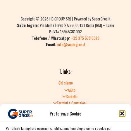
Copyright © 2026 HD GROUP SRL | Powered by SuperGros.it
Sede legale:
Via Monte Flavio 27/29, 00131 Roma (RM) – Lazio
P.IVA:
15945361002
Telefono / WhatsApp:
+39 375 678 6379
Email:
info@supergros.it
Links
Chi siamo
Aiuto
Contatti
Termini e Condizioni
Informativa sulla Privacy
Preferenze Cookie
Politica di Reso
TERMINI E CONDIZIONI GENERALI DI VENDITA
Per offrirti la migliore esperienza, utilizziamo tecnologie come i cookie per
Spedizione e consegna