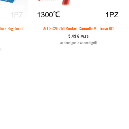
tore Big Torch
Art.8326251 Rocket Cannello Multiuso Bl1
5,49
€
IVATO
Accendigas e Accendigrill
l