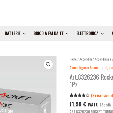
BATTERIE
BRICO & FAI DA TE
ELETTRONICA
Home
/
Accendini
/
Accendigas e A
Accendigas e Accendigrill
,
ac
Art.8326236 Rocke
1Pz
(
2
recensioni de
Valutato
2
11,59
€
IVATO
&Spedizi
4.00
su
5 su
ART.8326236 ROCKET TURBO
base di