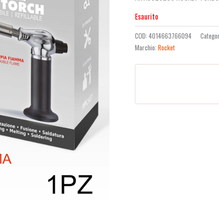
recensioni
Esaurito
COD:
4014663766094
Catego
Marchio:
Rocket