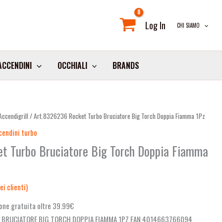
Log In
CHI SIAMO
ACCENDINI
OCCHIALI
BRANDS
ccendigrill
/ Art.8326236 Rocket Turbo Bruciatore Big Torch Doppia Fiamma 1Pz
cendini turbo
t Turbo Bruciatore Big Torch Doppia Fiamma
i clienti)
one gratuita oltre 39.99€
 BRUCIATORE BIG TORCH DOPPIA FIAMMA 1PZ EAN 4014663766094