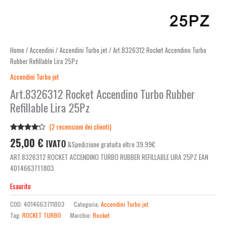
Home
/
Accendini
/
Accendini Turbo jet
/ Art.8326312 Rocket Accendino Turbo
Rubber Refillable Lira 25Pz
Accendini Turbo jet
Art.8326312 Rocket Accendino Turbo Rubber
Refillable Lira 25Pz
(
2
recensioni dei clienti)
Valutato
2
25,00
€
IVATO
&Spedizione gratuita oltre 39.99€
4.00
su
5 su
ART.8326312 ROCKET ACCENDINO TURBO RUBBER REFILLABLE LIRA 25PZ EAN
base di
recensioni
4014663711803
Esaurito
COD:
4014663711803
Categoria:
Accendini Turbo jet
Tag:
ROCKET TURBO
Marchio:
Rocket