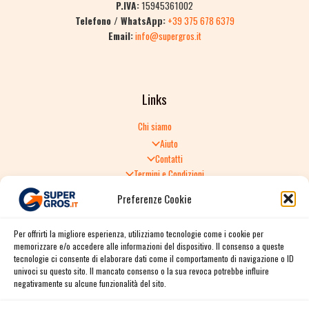
P.IVA:
15945361002
Telefono / WhatsApp:
+39 375 678 6379
Email:
info@supergros.it
Links
Chi siamo
Aiuto
Contatti
Termini e Condizioni
Informativa sulla Privacy
Preferenze Cookie
Politica di Reso
TERMINI E CONDIZIONI GENERALI DI VENDITA
Per offrirti la migliore esperienza, utilizziamo tecnologie come i cookie per
Spedizione e consegna
memorizzare e/o accedere alle informazioni del dispositivo. Il consenso a queste
Informativa sulla Privacy
tecnologie ci consente di elaborare dati come il comportamento di navigazione o ID
Cookie Policy
univoci su questo sito. Il mancato consenso o la sua revoca potrebbe influire
Story
negativamente su alcune funzionalità del sito.
Contact