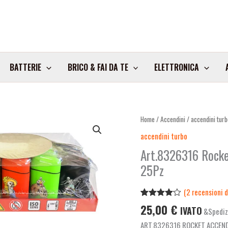
BATTERIE
BRICO & FAI DA TE
ELETTRONICA
Home
/
Accendini
/
accendini turb
accendini turbo
Art.8326316 Rocke
25Pz
(
2
recensioni de
Valutato
2
25,00
€
IVATO
&Spediz
4.00
su
5 su
ART.8326316 ROCKET ACCEND
base di