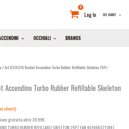
Log In
CHI SIAMO
ACCENDINI
OCCHIALI
BRANDS
o
/ Art.8326316 Rocket Accendino Turbo Rubber Refillable Skeleton 25Pz
t Accendino Turbo Rubber Refillable Skeleton
i clienti)
ione gratuita oltre 39.99€
INO TURBO RUBBER REFILLABLE SKELETON 25PZ EAN 4014663711841