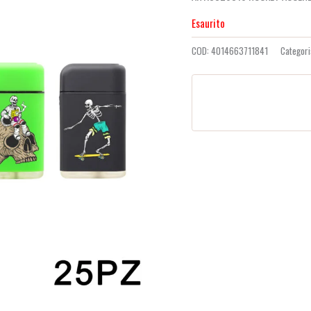
recensioni
Esaurito
COD:
4014663711841
Categor