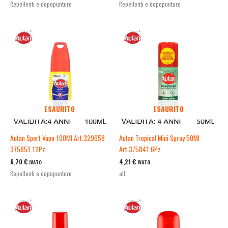
Repellenti e dopopunture
Repellenti e dopopunture
ESAURITO
ESAURITO
Autan Sport Vapo 100Ml Art.329658
Autan Tropical Mini Spray 50Ml
375851 12Pz
Art.375841 6Pz
6,70
€
4,21
€
IVATO
IVATO
Repellenti e dopopunture
all