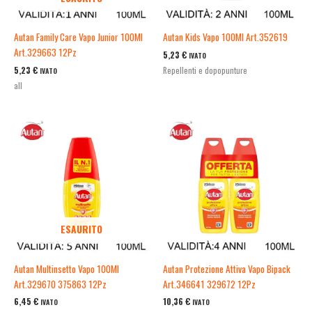
Autan Family Care Vapo Junior 100Ml
Autan Kids Vapo 100Ml Art.352619
Art.329663 12Pz
5,23
€
IVATO
5,23
€
Repellenti e dopopunture
IVATO
all
ESAURITO
Autan Multinsetto Vapo 100Ml
Autan Protezione Attiva Vapo Bipack
Art.329670 375863 12Pz
Art.346641 329672 12Pz
6,45
€
10,36
€
IVATO
IVATO