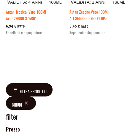
Autan Tropical Vapo 100Ml
Autan Zecche Vapo 100Ml
Art.329669 375861
Art.355388 375871 6Pz
6,94
€
6,45
€
IVATO
IVATO
Repellenti e dopopunture
Repellenti e dopopunture
FILTRA PRODOTTI
CHIUDI
filter
Prezzo