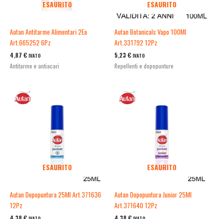
ESAURITO
ESAURITO
Autan Antitarme Alimentari 2Ea
Autan Botanicals Vapo 100Ml
Art.665252 6Pz
Art.331792 12Pz
4,87
€
5,23
€
IVATO
IVATO
Antitarme e antiacari
Repellenti e dopopunture
ESAURITO
ESAURITO
Autan Dopopuntura 25Ml Art.371636
Autan Dopopuntura Junior 25Ml
12Pz
Art.371640 12Pz
4,38
€
4,38
€
IVATO
IVATO