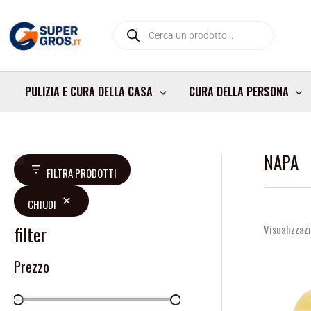
Vai
Products
al
search
contenuto
PULIZIA E CURA DELLA CASA
CURA DELLA PERSONA
NAPA
D
FILTRA PRODOTTI
i
CHIUDI
s
p
filter
Visualizzazi
o
Prezzo
n
i
b