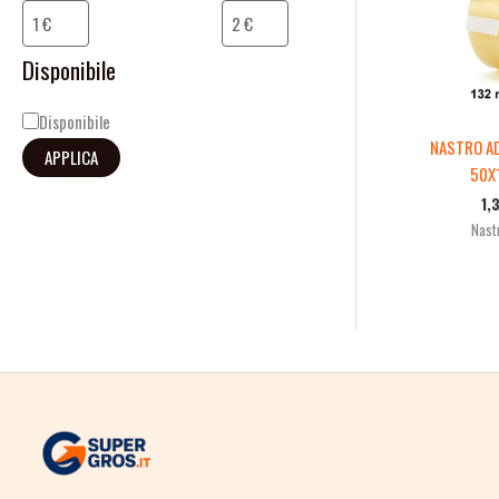
i
l
Disponibile
i
Disponibile
t
NASTRO AD
APPLICA
à
50X
1,
Nastr