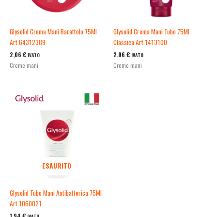
Glysolid Crema Mani Barattolo 75Ml
Glysolid Crema Mani Tubo 75Ml
Art.64312389
Classica Art.1413100
2,06
€
2,06
€
IVATO
IVATO
Creme mani
Creme mani
ESAURITO
Glysolid Tubo Mani Antibatterica 75Ml
Art.1060021
1,94
€
IVATO