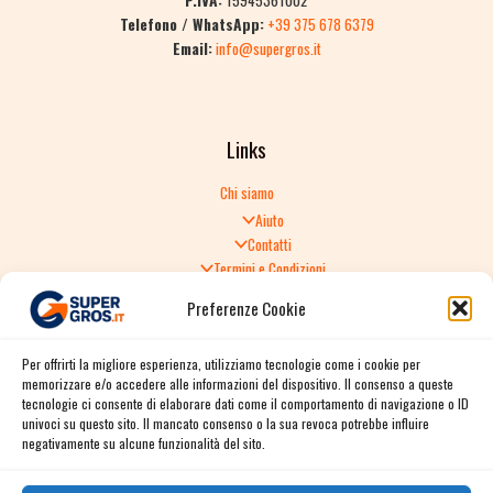
Telefono / WhatsApp:
+39 375 678 6379
Email:
info@supergros.it
Links
Chi siamo
Aiuto
Contatti
Termini e Condizioni
Informativa sulla Privacy
Preferenze Cookie
Politica di Reso
TERMINI E CONDIZIONI GENERALI DI VENDITA
Per offrirti la migliore esperienza, utilizziamo tecnologie come i cookie per
Spedizione e consegna
memorizzare e/o accedere alle informazioni del dispositivo. Il consenso a queste
Informativa sulla Privacy
tecnologie ci consente di elaborare dati come il comportamento di navigazione o ID
Cookie Policy
univoci su questo sito. Il mancato consenso o la sua revoca potrebbe influire
Story
negativamente su alcune funzionalità del sito.
Contact