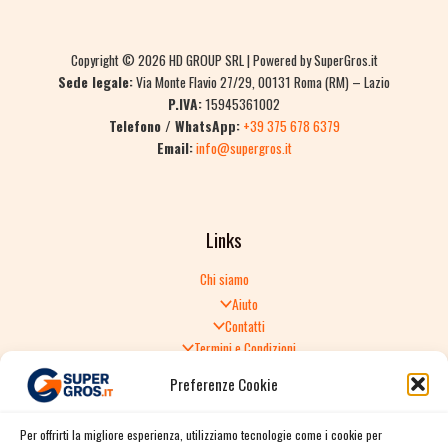
Copyright © 2026 HD GROUP SRL | Powered by SuperGros.it
Sede legale:
Via Monte Flavio 27/29, 00131 Roma (RM) – Lazio
P.IVA:
15945361002
Telefono / WhatsApp:
+39 375 678 6379
Email:
info@supergros.it
Links
Chi siamo
Aiuto
Contatti
Termini e Condizioni
Informativa sulla Privacy
Preferenze Cookie
Politica di Reso
TERMINI E CONDIZIONI GENERALI DI VENDITA
Per offrirti la migliore esperienza, utilizziamo tecnologie come i cookie per
Spedizione e consegna