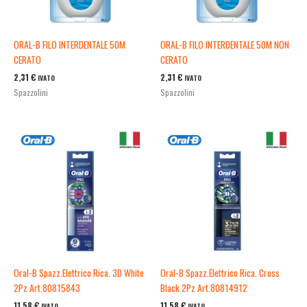
ORAL-B FILO INTERDENTALE 50M
ORAL-B FILO INTERDENTALE 50M NON
CERATO
CERATO
2,31
€
2,31
€
IVATO
IVATO
Spazzolini
Spazzolini
Oral-B Spazz.Elettrico Rica. 3D White
Oral-B Spazz.Elettrico Rica. Cross
2Pz Art.80815843
Black 2Pz Art.80814912
11,58
€
11,58
€
IVATO
IVATO