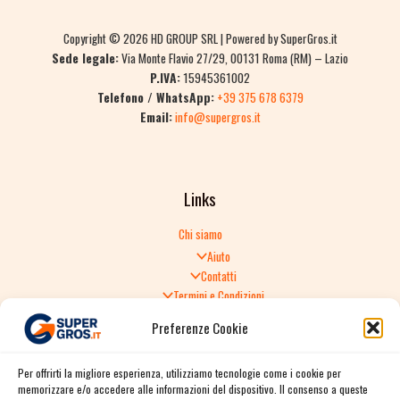
Copyright © 2026 HD GROUP SRL | Powered by SuperGros.it
Sede legale:
Via Monte Flavio 27/29, 00131 Roma (RM) – Lazio
P.IVA:
15945361002
Telefono / WhatsApp:
+39 375 678 6379
Email:
info@supergros.it
Links
Chi siamo
Aiuto
Contatti
Termini e Condizioni
Informativa sulla Privacy
Preferenze Cookie
Politica di Reso
TERMINI E CONDIZIONI GENERALI DI VENDITA
Per offrirti la migliore esperienza, utilizziamo tecnologie come i cookie per
Spedizione e consegna
memorizzare e/o accedere alle informazioni del dispositivo. Il consenso a queste
Informativa sulla Privacy