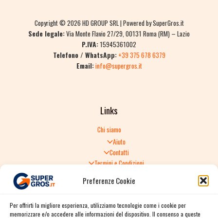
Copyright © 2026 HD GROUP SRL | Powered by SuperGros.it
Sede legale:
Via Monte Flavio 27/29, 00131 Roma (RM) – Lazio
P.IVA:
15945361002
Telefono / WhatsApp:
+39 375 678 6379
Email:
info@supergros.it
Links
Chi siamo
Aiuto
Contatti
Termini e Condizioni
Informativa sulla Privacy
Preferenze Cookie
Politica di Reso
TERMINI E CONDIZIONI GENERALI DI VENDITA
Per offrirti la migliore esperienza, utilizziamo tecnologie come i cookie per
Spedizione e consegna
memorizzare e/o accedere alle informazioni del dispositivo. Il consenso a queste