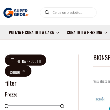
Vai
Products
al
search
contenuto
PULIZIA E CURA DELLA CASA
CURA DELLA PERSONA
BIONS
D
FILTRA PRODOTTI
i
CHIUDI
s
p
filter
Visualizzazi
o
Prezzo
n
i
b