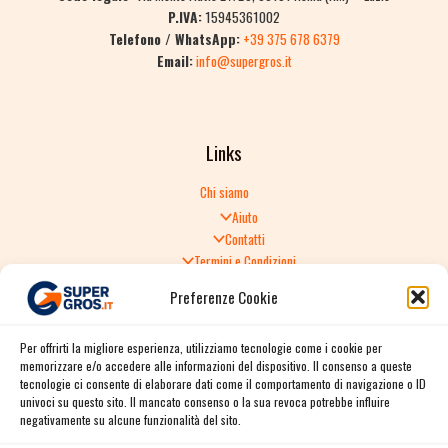
P.IVA:
15945361002
Telefono / WhatsApp:
+39 375 678 6379
Email:
info@supergros.it
Links
Chi siamo
Aiuto
Contatti
Termini e Condizioni
Informativa sulla Privacy
Preferenze Cookie
Politica di Reso
TERMINI E CONDIZIONI GENERALI DI VENDITA
Per offrirti la migliore esperienza, utilizziamo tecnologie come i cookie per
Spedizione e consegna
memorizzare e/o accedere alle informazioni del dispositivo. Il consenso a queste
Informativa sulla Privacy
tecnologie ci consente di elaborare dati come il comportamento di navigazione o ID
Cookie Policy
univoci su questo sito. Il mancato consenso o la sua revoca potrebbe influire
Story
negativamente su alcune funzionalità del sito.
Contact