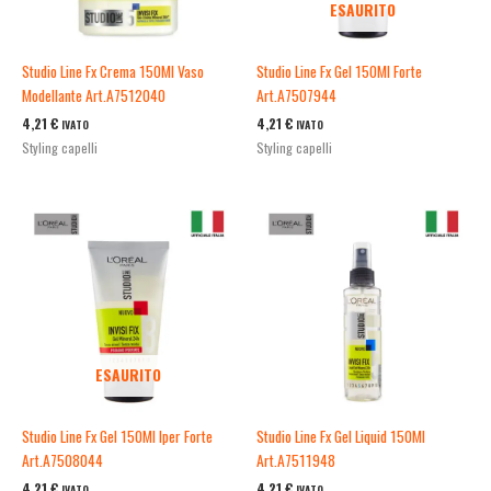
ESAURITO
Studio Line Fx Crema 150Ml Vaso
Studio Line Fx Gel 150Ml Forte
Modellante Art.A7512040
Art.A7507944
4,21
€
4,21
€
IVATO
IVATO
Styling capelli
Styling capelli
ESAURITO
Studio Line Fx Gel 150Ml Iper Forte
Studio Line Fx Gel Liquid 150Ml
Art.A7508044
Art.A7511948
4,21
€
4,21
€
IVATO
IVATO