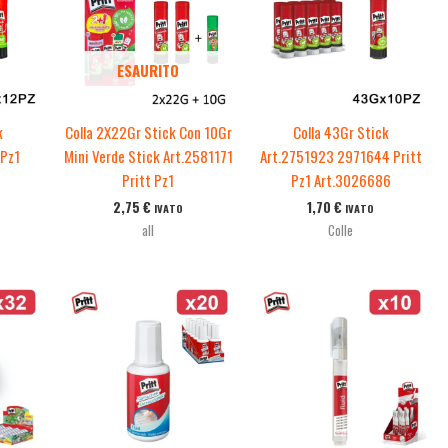
ESAURITO
k
Colla 2X22Gr Stick Con 10Gr
Colla 43Gr Stick
 Pz1
Mini Verde Stick Art.2581171
Art.2751923 2971644 Pritt
Pritt Pz1
Pz1 Art.3026686
2,75
€
1,70
€
IVATO
IVATO
all
Colle