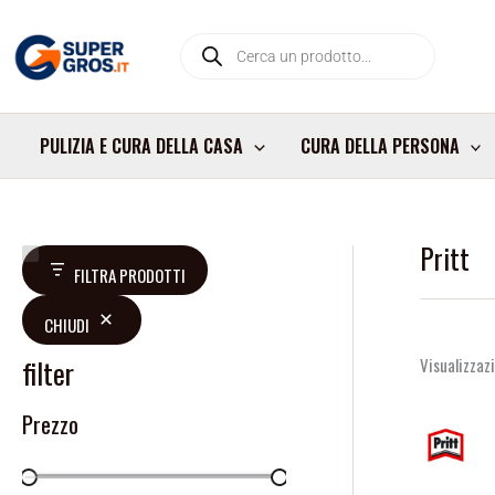
Vai
Products
al
search
contenuto
PULIZIA E CURA DELLA CASA
CURA DELLA PERSONA
Pritt
V
D
FILTRA PRODOTTI
a
i
CHIUDI
l
s
u
p
filter
Visualizzazi
t
o
Prezzo
a
n
z
i
i
b