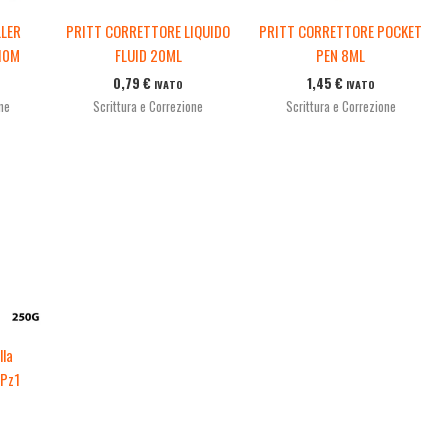
LLER
PRITT CORRETTORE LIQUIDO
PRITT CORRETTORE POCKET
10M
FLUID 20ML
PEN 8ML
0,79
€
1,45
€
IVATO
IVATO
one
Scrittura e Correzione
Scrittura e Correzione
lla
 Pz1