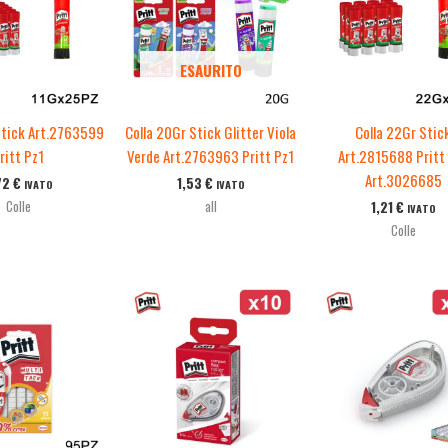
ESAURITO
Stick Art.2763599
Colla 20Gr Stick Glitter Viola
Colla 22Gr Stic
ritt Pz1
Verde Art.2763963 Pritt Pz1
Art.2815688 Pritt
Art.3026685
72
€
1,53
€
IVATO
IVATO
Colle
all
1,21
€
IVATO
Colle