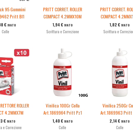
ack 95 Gommini
PRITT CORRET. ROLLER
PRITT CORRET. RO
9462 Pritt Bl1
COMPACT 4.2MMX10M
COMPACT 4.2MMX
38
€
1,94
€
1,82
€
IVATO
IVATO
IVATO
Colle
Scrittura e Correzione
Scrittura e Correzi
RRETTORE ROLLER
Vinilica 100Gr Colla
Vinilica 250Gr Co
CT 4.2MMX7M
Art.1869964 Pritt Pz1
Art.1869963 Pritt
33
€
1,40
€
2,14
€
IVATO
IVATO
IVATO
ra e Correzione
Colle
Colle