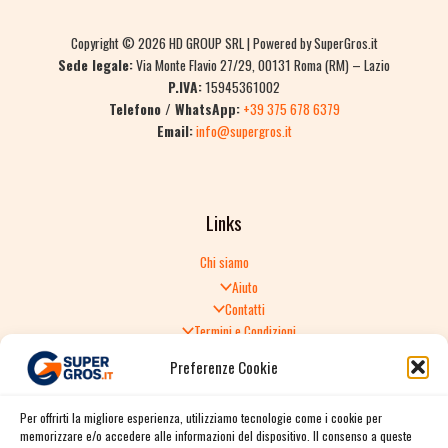
Copyright © 2026 HD GROUP SRL | Powered by SuperGros.it
Sede legale:
Via Monte Flavio 27/29, 00131 Roma (RM) – Lazio
P.IVA:
15945361002
Telefono / WhatsApp:
+39 375 678 6379
Email:
info@supergros.it
Links
Chi siamo
Aiuto
Contatti
Termini e Condizioni
Informativa sulla Privacy
Preferenze Cookie
Politica di Reso
TERMINI E CONDIZIONI GENERALI DI VENDITA
Per offrirti la migliore esperienza, utilizziamo tecnologie come i cookie per
Spedizione e consegna
memorizzare e/o accedere alle informazioni del dispositivo. Il consenso a queste
Informativa sulla Privacy