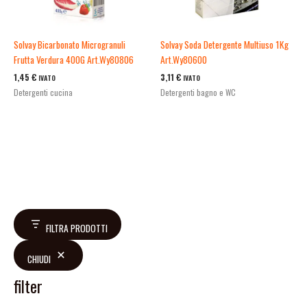
Solvay Bicarbonato Microgranuli
Solvay Soda Detergente Multiuso 1Kg
Frutta Verdura 400G Art.Wy80806
Art.Wy80600
1,45
€
3,11
€
IVATO
IVATO
Detergenti cucina
Detergenti bagno e WC
FILTRA PRODOTTI
CHIUDI
filter