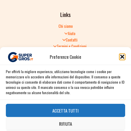
Links
Chi siamo
Aiuto
Contatti
Termini e Condizioni
Informativa sulla Privacy
Preferenze Cookie
Politica di Reso
TERMINI E CONDIZIONI GENERALI DI VENDITA
Per offrirti la migliore esperienza, utilizziamo tecnologie come i cookie per
Spedizione e consegna
memorizzare e/o accedere alle informazioni del dispositivo. Il consenso a queste
Informativa sulla Privacy
tecnologie ci consente di elaborare dati come il comportamento di navigazione o ID
Cookie Policy
univoci su questo sito. Il mancato consenso o la sua revoca potrebbe influire
Story
negativamente su alcune funzionalità del sito.
Contact
ACCETTA TUTTI
Facebook
RIFIUTA
Instagram