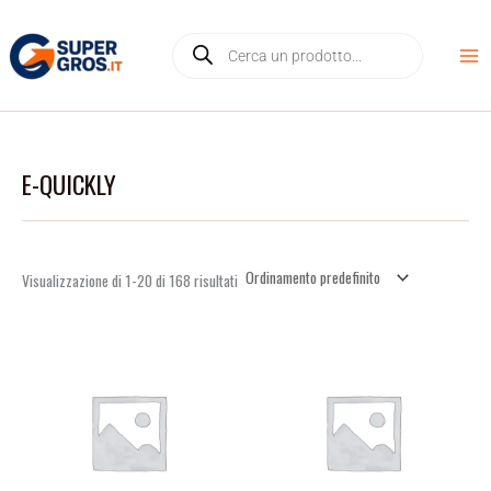
Vai
D
Products
al
i
search
contenuto
s
p
o
n
E-QUICKLY
i
b
i
l
Visualizzazione di 1-20 di 168 risultati
i
t
à