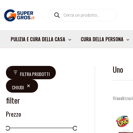
Vai
Products
al
search
contenuto
PULIZIA E CURA DELLA CASA
CURA DELLA PERSONA
Uno
D
FILTRA PRODOTTI
i
CHIUDI
s
p
filter
Visualizzazi
o
Prezzo
n
i
b