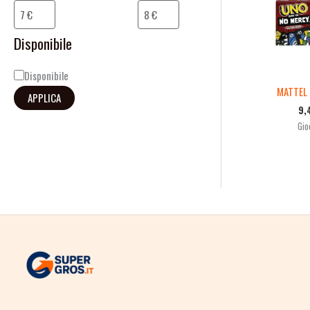
i
l
Disponibile
i
Disponibile
t
MATTEL
APPLICA
à
9,
Gio