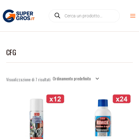
Vai
D
Products
al
i
search
contenuto
s
p
o
n
CFG
i
b
i
l
Visualizzazione di 7 risultati
i
t
à