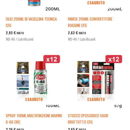
ESAURITO
OLIO 200ML DI VASELLINA TECNICA
RIMOX 200ML CONVERTITORE
CFG
RUGGINE CFG
2,92
€
2,62
€
IVATO
IVATO
WD-40 / Lubrificanti
WD-40 / Lubrificanti
ESAURITO
ESAURITO
SPRAY 100ML MULTIFUNZIONE MARINE
STUCCO EPOSSIDICO 56GR
6-66 CRC
RIFATTUTTO CFG
3,36
€
3,65
€
IVATO
IVATO