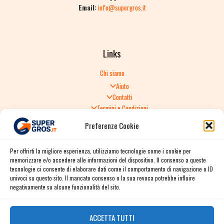
Email:
info@supergros.it
Links
Chi siamo
Aiuto
Contatti
Termini e Condizioni
Informativa sulla Privacy
Preferenze Cookie
Politica di Reso
TERMINI E CONDIZIONI GENERALI DI VENDITA
Per offrirti la migliore esperienza, utilizziamo tecnologie come i cookie per
Spedizione e consegna
memorizzare e/o accedere alle informazioni del dispositivo. Il consenso a queste
Informativa sulla Privacy
tecnologie ci consente di elaborare dati come il comportamento di navigazione o ID
Cookie Policy
univoci su questo sito. Il mancato consenso o la sua revoca potrebbe influire
Story
negativamente su alcune funzionalità del sito.
Contact
ACCETTA TUTTI