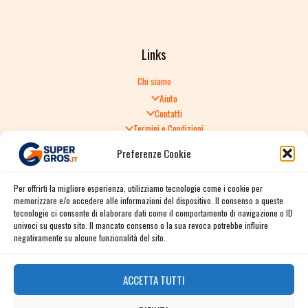
Links
Chi siamo
Aiuto
Contatti
Termini e Condizioni
Informativa sulla Privacy
Preferenze Cookie
Politica di Reso
TERMINI E CONDIZIONI GENERALI DI VENDITA
Per offrirti la migliore esperienza, utilizziamo tecnologie come i cookie per
Spedizione e consegna
memorizzare e/o accedere alle informazioni del dispositivo. Il consenso a queste
Informativa sulla Privacy
tecnologie ci consente di elaborare dati come il comportamento di navigazione o ID
Cookie Policy
univoci su questo sito. Il mancato consenso o la sua revoca potrebbe influire
Story
negativamente su alcune funzionalità del sito.
Contact
ACCETTA TUTTI
Facebook