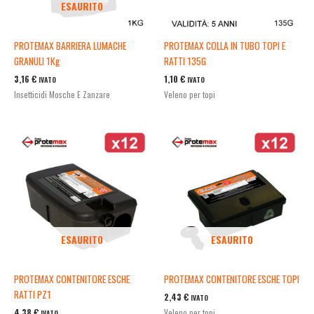
ESAURITO
PROTEMAX BARRIERA LUMACHE
PROTEMAX COLLA IN TUBO TOPI E
GRANULI 1Kg
RATTI 135G
3,16
€
1,10
€
IVATO
IVATO
Insetticidi Mosche E Zanzare
Veleno per topi
ESAURITO
ESAURITO
PROTEMAX CONTENITORE ESCHE
PROTEMAX CONTENITORE ESCHE TOPI
RATTI PZ1
2,43
€
IVATO
4,38
€
Veleno per topi
IVATO