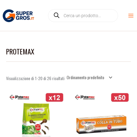
Vai
D
Products
al
i
search
contenuto
s
p
o
n
PROTEMAX
i
b
i
l
Visualizzazione di 1-20 di 26 risultati
i
t
à