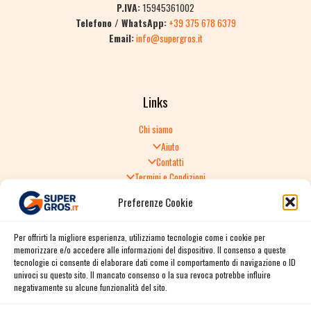
P.IVA:
15945361002
Telefono / WhatsApp:
+39 375 678 6379
Email:
info@supergros.it
Links
Chi siamo
Aiuto
Contatti
Termini e Condizioni
Informativa sulla Privacy
Preferenze Cookie
Politica di Reso
TERMINI E CONDIZIONI GENERALI DI VENDITA
Per offrirti la migliore esperienza, utilizziamo tecnologie come i cookie per
Spedizione e consegna
memorizzare e/o accedere alle informazioni del dispositivo. Il consenso a queste
Informativa sulla Privacy
tecnologie ci consente di elaborare dati come il comportamento di navigazione o ID
Cookie Policy
univoci su questo sito. Il mancato consenso o la sua revoca potrebbe influire
Story
negativamente su alcune funzionalità del sito.
Contact