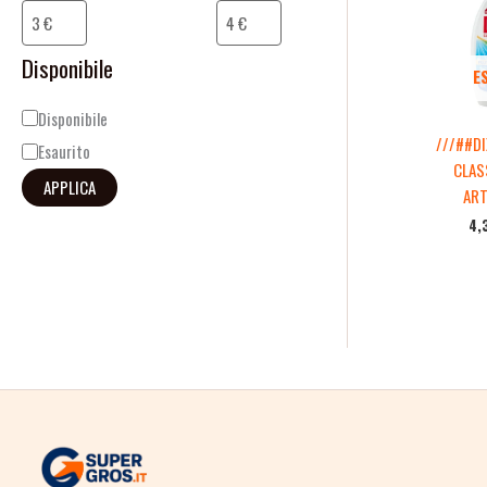
i
l
Disponibile
E
i
Disponibile
t
///##DI
Esaurito
à
CLAS
APPLICA
ART
4,