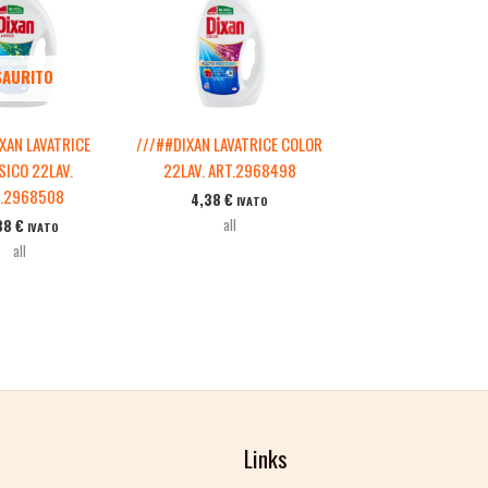
SAURITO
XAN LAVATRICE
///##DIXAN LAVATRICE COLOR
SICO 22LAV.
22LAV. ART.2968498
.2968508
4,38
€
IVATO
all
38
€
IVATO
all
Links