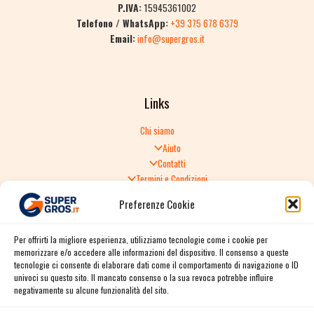
P.IVA:
15945361002
Telefono / WhatsApp:
+39 375 678 6379
Email:
info@supergros.it
Links
Chi siamo
Aiuto
Contatti
Termini e Condizioni
Informativa sulla Privacy
Preferenze Cookie
Politica di Reso
TERMINI E CONDIZIONI GENERALI DI VENDITA
Per offrirti la migliore esperienza, utilizziamo tecnologie come i cookie per
Spedizione e consegna
memorizzare e/o accedere alle informazioni del dispositivo. Il consenso a queste
Informativa sulla Privacy
tecnologie ci consente di elaborare dati come il comportamento di navigazione o ID
Cookie Policy
univoci su questo sito. Il mancato consenso o la sua revoca potrebbe influire
Story
negativamente su alcune funzionalità del sito.
Contact