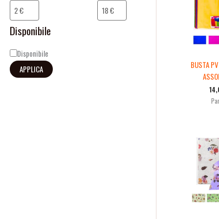
i
l
Disponibile
i
Disponibile
t
BUSTA PV
APPLICA
à
ASSO
14
Par