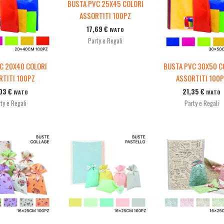
BUSTA PVC 25X45 COLORI
ASSORTITI 100PZ
17,69
€
IVATO
Party e Regali
C 20X40 COLORI
BUSTA PVC 30X50 C
RTITI 100PZ
ASSORTITI 100
,03
€
21,35
€
IVATO
IVATO
ty e Regali
Party e Regali