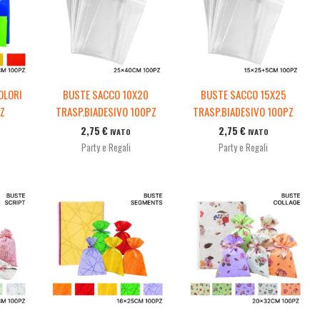
OLORI
BUSTE SACCO 10X20
BUSTE SACCO 15X25
PZ
TRASP.BIADESIVO 100PZ
TRASP.BIADESIVO 100PZ
2,75
€
2,75
€
IVATO
IVATO
Party e Regali
Party e Regali