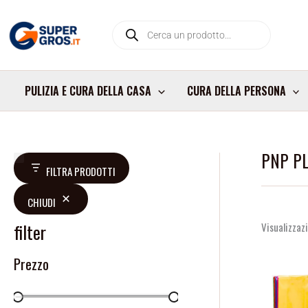
Vai
Products
al
search
contenuto
PULIZIA E CURA DELLA CASA
CURA DELLA PERSONA
PNP P
D
FILTRA PRODOTTI
i
CHIUDI
s
p
filter
Visualizzazi
o
Prezzo
n
i
b