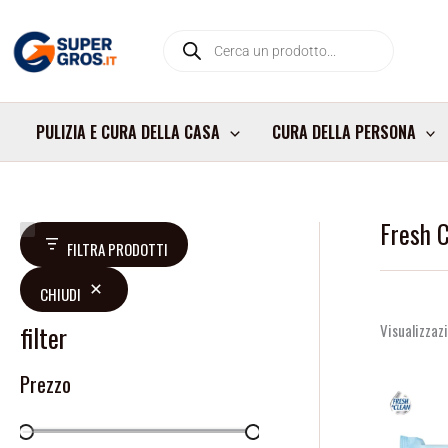
Vai
Products
al
search
contenuto
PULIZIA E CURA DELLA CASA
CURA DELLA PERSONA
Fresh 
V
D
FILTRA PRODOTTI
a
i
CHIUDI
l
s
u
p
filter
Visualizzazi
t
o
Prezzo
a
n
z
i
i
b