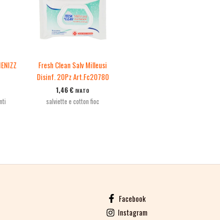
IENIZZ
Fresh Clean Salv Milleusi
Z
Disinf. 20Pz Art.Fc20780
1,46
€
IVATO
nti
salviette e cotton fioc
Facebook
Instagram