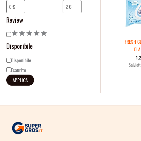
o
i
n
l
Review
e
i
t
FRESH CL
Disponibile
à
CLA
1,
Disponibile
Salviett
Esaurito
APPLICA