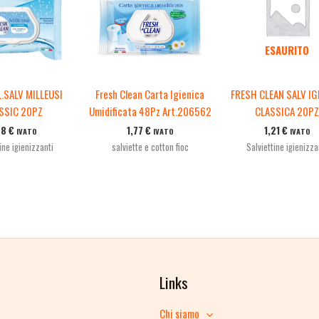
ESAURITO
.SALV MILLEUSI
Fresh Clean Carta Igienica
FRESH CLEAN SALV IG
SSIC 20PZ
Umidificata 48Pz Art.206562
CLASSICA 20P
28
€
1,77
€
1,21
€
IVATO
IVATO
IVATO
ine igienizzanti
salviette e cotton fioc
Salviettine igienizza
Links
Chi siamo