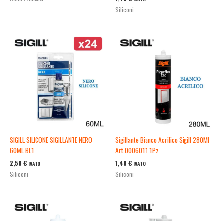
Siliconi
SIGILL SILICONE SIGILLANTE NERO
Sigillante Bianco Acrilico Sigill 280Ml
60ML BL1
Art.0006011 1Pz
2,50
€
1,40
€
IVATO
IVATO
Siliconi
Siliconi