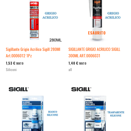
ESAURITO
Sigillante Grigio Acrilico Sigill 280Ml
SIGILLANTE GRIGIO ACRILICO SIGILL
Art.0006012 1Pz
300ML ART.0006031
1,53
€
1,40
€
IVATO
IVATO
Siliconi
all