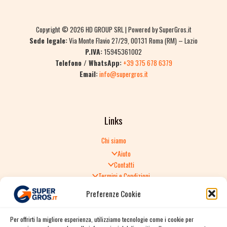
Copyright © 2026 HD GROUP SRL | Powered by SuperGros.it
Sede legale:
Via Monte Flavio 27/29, 00131 Roma (RM) – Lazio
P.IVA:
15945361002
Telefono / WhatsApp:
+39 375 678 6379
Email:
info@supergros.it
Links
Chi siamo
Aiuto
Contatti
Termini e Condizioni
Informativa sulla Privacy
Preferenze Cookie
Politica di Reso
TERMINI E CONDIZIONI GENERALI DI VENDITA
Per offrirti la migliore esperienza, utilizziamo tecnologie come i cookie per
Spedizione e consegna