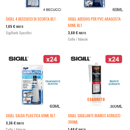
SIGILL 4 BECCUCCI DI SCORTA BL1
SIGILL ADESIVO PER PVC ARAGOSTA
60ML BL1
1,65
€
IVATO
3,60
€
Sigillanti Specifici
IVATO
Colle / Adesivi
ESAURITO
SIGILL SALDA PLASTICA 60ML BL1
SIGILL SIGILLANTE BIANCO ACRILICO
300ML
3,36
€
IVATO
1,40
€
Colle / Adesivi
IVATO