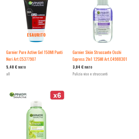
ESAURITO
Garnier Pure Active Gel 150Ml Punti
Garnier Skiin Struccante Occhi
Neri Art.C5377907
Express 2In1 125Ml Art.C4988301
5,48
€
3,04
€
IVATO
IVATO
all
Pulizia viso e struccanti