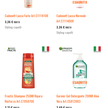
ESAURITO
Cadonett Lacca Forte Art.C1114108
Cadonett Lacca Normale
Art.C1114008
3,36
€
IVATO
3,36
€
Styling capelli
IVATO
Styling capelli
ESAURITO
Fructis Shampoo 250Ml Ripara
Garnier Gel Detergente 200Ml Aloe
Rinforza Art.C7058700
Vera Art.C5812003
2,31
€
3,40
€
IVATO
IVATO