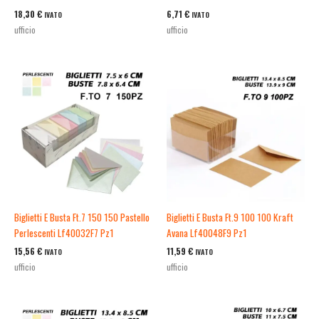
18,30
€
6,71
€
IVATO
IVATO
ufficio
ufficio
Biglietti E Busta Ft.7 150 150 Pastello
Biglietti E Busta Ft.9 100 100 Kraft
Perlescenti Lf40032F7 Pz1
Avana Lf40048F9 Pz1
15,56
€
11,59
€
IVATO
IVATO
ufficio
ufficio