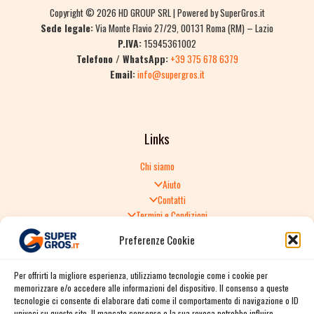
Copyright © 2026 HD GROUP SRL | Powered by SuperGros.it
Sede legale:
Via Monte Flavio 27/29, 00131 Roma (RM) – Lazio
P.IVA:
15945361002
Telefono / WhatsApp:
+39 375 678 6379
Email:
info@supergros.it
Links
Chi siamo
Aiuto
Contatti
Termini e Condizioni
Informativa sulla Privacy
Preferenze Cookie
Politica di Reso
TERMINI E CONDIZIONI GENERALI DI VENDITA
Per offrirti la migliore esperienza, utilizziamo tecnologie come i cookie per
Spedizione e consegna
memorizzare e/o accedere alle informazioni del dispositivo. Il consenso a queste
Informativa sulla Privacy
tecnologie ci consente di elaborare dati come il comportamento di navigazione o ID
Cookie Policy
univoci su questo sito. Il mancato consenso o la sua revoca potrebbe influire