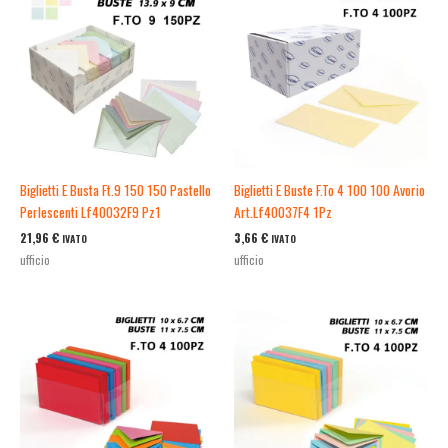
Biglietti E Busta Ft.9 150 150 Pastello
Biglietti E Buste F.To 4 100 100 Avorio
Perlescenti Lf40032F9 Pz1
Art.Lf40037F4 1Pz
21,96
€
3,66
€
IVATO
IVATO
ufficio
ufficio