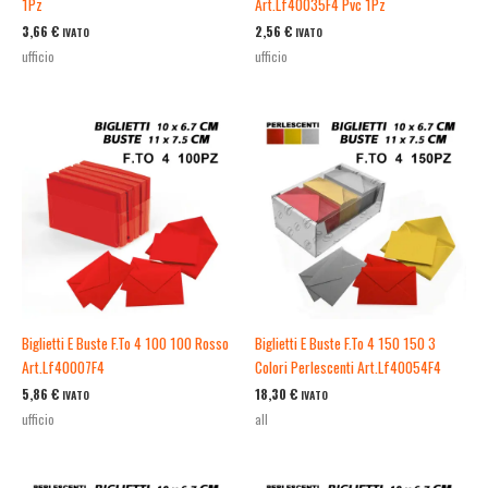
1Pz
Art.Lf40035F4 Pvc 1Pz
3,66
€
2,56
€
IVATO
IVATO
ufficio
ufficio
Biglietti E Buste F.To 4 100 100 Rosso
Biglietti E Buste F.To 4 150 150 3
Art.Lf40007F4
Colori Perlescenti Art.Lf40054F4
5,86
€
18,30
€
IVATO
IVATO
ufficio
all