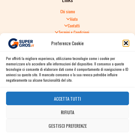
Chi siamo
Aiuto
Contatti
Termini e Condizioni
Informativa sulla Privacy
Preferenze Cookie
Politica di Reso
TERMINI E CONDIZIONI GENERALI DI VENDITA
Per offrirti la migliore esperienza, utilizziamo tecnologie come i cookie per
Spedizione e consegna
memorizzare e/o accedere alle informazioni del dispositivo. Il consenso a queste
Informativa sulla Privacy
tecnologie ci consente di elaborare dati come il comportamento di navigazione o ID
Cookie Policy
univoci su questo sito. Il mancato consenso o la sua revoca potrebbe influire
Story
negativamente su alcune funzionalità del sito.
Contact
ACCETTA TUTTI
Facebook
RIFIUTA
Instagram
Twitter / X
GESTISCI PREFERENZE
Contact us
Linkedin