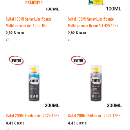
ESAURITO
Svitol 100Ml Spray Lubrificante
Svitol 100Ml Spray Lubrificante
Multifunzione Art.4353 1Pz
Multifunzione Green Art.4287 1Pz
2,92
€
2,92
€
IVATO
IVATO
all
all
Svitol 200Ml Electric Art.2325 12Pz
Svitol 200Ml Silikon Art.2324 12Pz
4,45
€
4,45
€
IVATO
IVATO
all
all