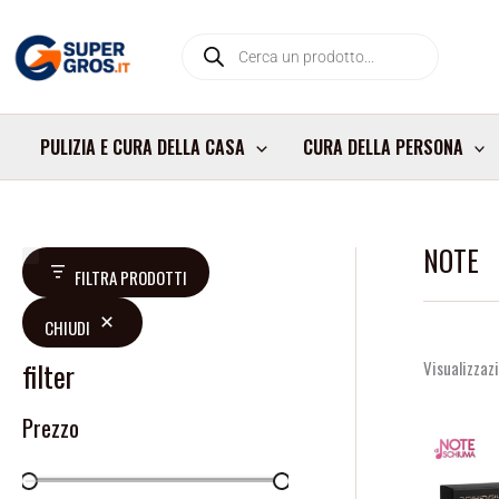
Vai
Products
al
search
contenuto
PULIZIA E CURA DELLA CASA
CURA DELLA PERSONA
NOTE
D
FILTRA PRODOTTI
i
CHIUDI
s
p
filter
Visualizzazi
o
Prezzo
n
i
b