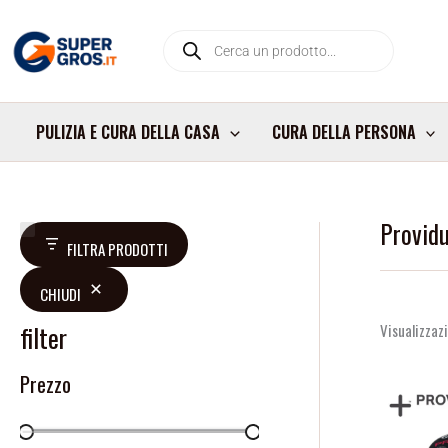
Vai
Products
al
search
contenuto
PULIZIA E CURA DELLA CASA
CURA DELLA PERSONA
Provid
V
D
FILTRA PRODOTTI
a
i
CHIUDI
l
s
u
p
filter
Visualizzazi
t
o
Prezzo
a
n
z
i
i
b