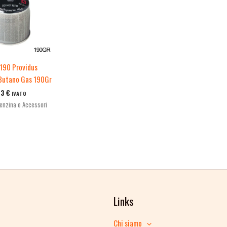
190 Providus
Butano Gas 190Gr
33
€
IVATO
Benzina e Accessori
Links
Chi siamo