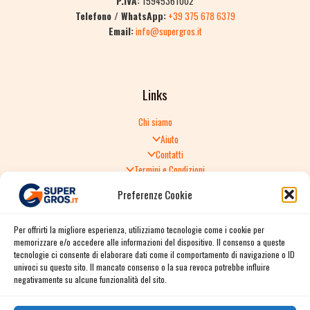
P.IVA:
15945361002
Telefono / WhatsApp:
+39 375 678 6379
Email:
info@supergros.it
Links
Chi siamo
Aiuto
Contatti
Termini e Condizioni
Informativa sulla Privacy
Preferenze Cookie
Politica di Reso
TERMINI E CONDIZIONI GENERALI DI VENDITA
Per offrirti la migliore esperienza, utilizziamo tecnologie come i cookie per
Spedizione e consegna
memorizzare e/o accedere alle informazioni del dispositivo. Il consenso a queste
Informativa sulla Privacy
tecnologie ci consente di elaborare dati come il comportamento di navigazione o ID
Cookie Policy
univoci su questo sito. Il mancato consenso o la sua revoca potrebbe influire
Story
negativamente su alcune funzionalità del sito.
Contact